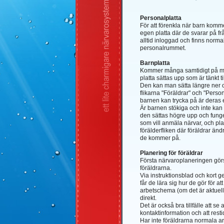
Personalplatta
För att förenkla när barn kom
egen platta där de svarar på fr
alltid inloggad och finns normalt
personalrummet.
Barnplatta
Kommer många samtidigt på m
platta sättas upp som är tänkt t
Den kan man sätta längre ner o
flikarna "Föräldrar" och "Person
barnen kan trycka på är deras
Är barnen stökiga och inte kan 
den sättas högre upp och fung
som vill anmäla närvar, och plat
förälderfliken där föräldrar änd
de kommer på.
Planering för föräldrar
Första närvaroplaneringen gör
föräldrarna.
Via instruktionsblad och kort
får de lära sig hur de gör för a
arbetschema (om det är aktuell
direkt.
Det är också bra tillfälle att se 
kontaktinformation och att restid
Har inte föräldrarna normala a