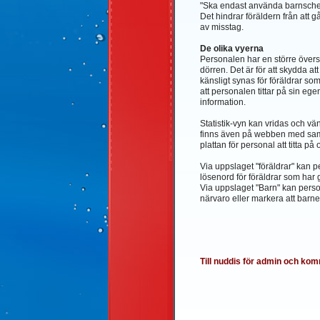
"Ska endast använda barnschem
Det hindrar föräldern från att g
av misstag.
De olika vyerna
Personalen har en större övers
dörren. Det är för att skydda a
känsligt synas för föräldrar som 
att personalen tittar på sin egen 
information.
Statistik-vyn kan vridas och v
finns även på webben med sa
plattan för personal att titta på
Via uppslaget "föräldrar" kan p
lösenord för föräldrar som har g
Via uppslaget "Barn" kan perso
närvaro eller markera att barnet
Till nuddis för admin och ko