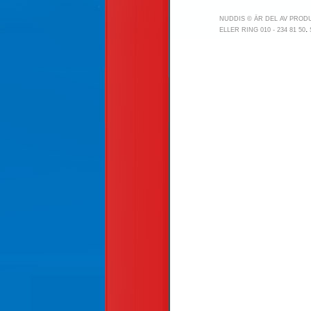
NUDDIS © ÄR DEL AV PRO
.
ELLER RING 010 - 234 81 50