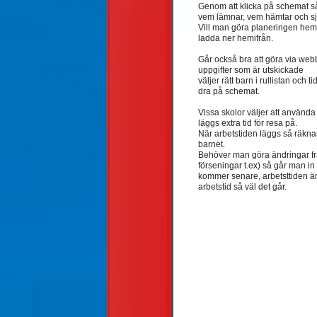
Genom att klicka på schemat så
vem lämnar, vem hämtar och sju
Vill man göra planeringen hem
ladda ner hemifrån.
Går också bra att göra via we
uppgifter som är utskickade
väljer rätt barn i rullistan och 
dra på schemat.
Vissa skolor väljer att använda 
läggs extra tid för resa på.
När arbetstiden läggs så räkna
barnet.
Behöver man göra ändringar f
förseningar t.ex) så går man in
kommer senare, arbetsttiden är tä
arbetstid så väl det går.