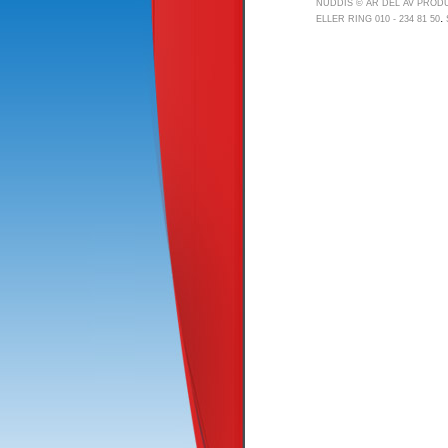
NUDDIS © ÄR DEL AV PRO
.
ELLER RING 010 - 234 81 50