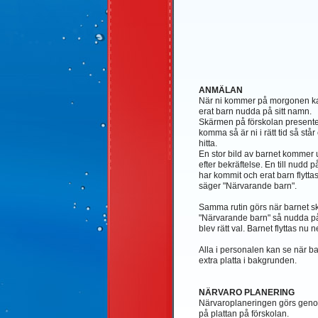
ANMÄLAN
När ni kommer på morgonen kan 
erat barn nudda på sitt namn.
Skärmen på förskolan presenter
komma så är ni i rätt tid så står 
hitta.
En stor bild av barnet kommer u
efter bekräftelse. En till nudd p
har kommit och erat barn flyttas
säger "Närvarande barn".
Samma rutin görs när barnet sk
"Närvarande barn" så nudda på 
blev rätt val. Barnet flyttas nu ne
Alla i personalen kan se när b
extra platta i bakgrunden.
NÄRVARO PLANERING
Närvaroplaneringen görs genom a
på plattan på förskolan.