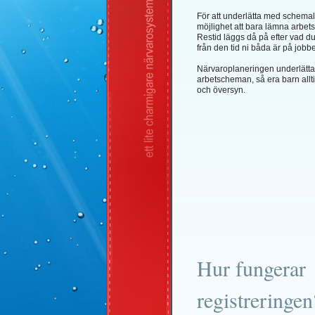
För att underlätta med schema
möjlighet att bara lämna arbets
Restid läggs då på efter vad d
från den tid ni båda är på jobbe
Närvaroplaneringen underlättar 
arbetscheman, så era barn all
och översyn.
Hur fungerar
registreringen