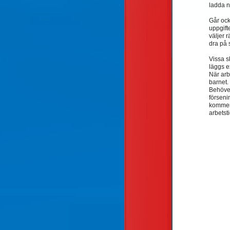
ladda n
Går ock
uppgift
väljer r
dra på 
Vissa s
läggs ex
När arb
barnet.
Behöver
förseni
kommer s
arbetsti