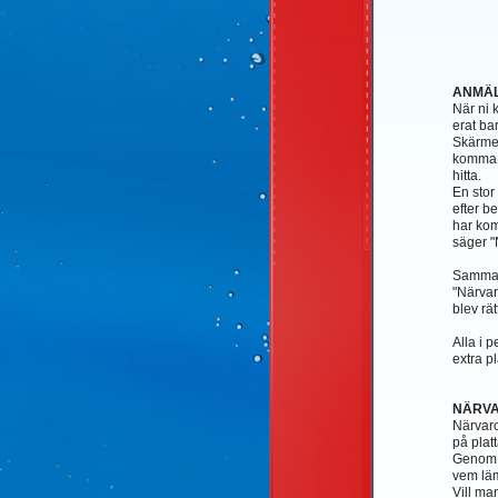
ANMÄ
När ni 
erat ba
Skärmen
komma så
hitta.
En stor
efter be
har komm
säger "
Samma r
"Närvar
blev rät
Alla i 
extra p
NÄRVA
Närvaro
på plat
Genom a
vem läm
Vill ma