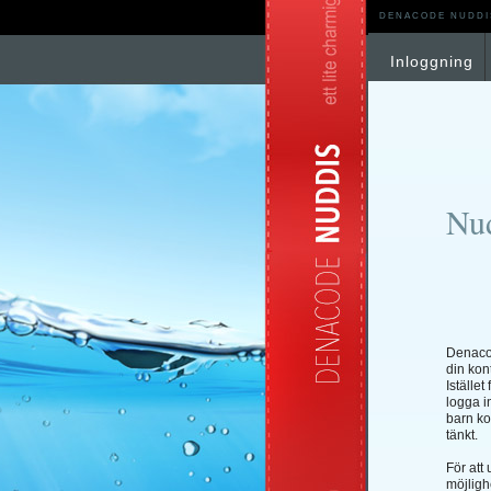
DENACODE NUDDI
Inloggning
Nud
Denacod
din kon
Istället
logga in
barn ko
tänkt.
För att
möjligh