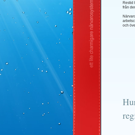
Restid 
från de
Närvaro
arbetsc
och öve
Hur
reg