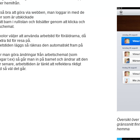
er hemifrån.
så bra att göra via webben, man loggar in med de
er som är utskickade
ätt barn i rullistan och tidsätter genom att klicka och
schemat.
kolor väljer att använda arbetstid för föräldrarna, då
tra tid för resa på.
etstiden läggs så räknas den automatiskt fram på
 man göra ändringar från arbetschemat (som
ngar t.ex) så går man in på barnet och ändrar att den
enare, arbetsttiden är tänkt att reflektera riktigt
d så väl det går.
Översikt öve
gränssnitt fin
hemma