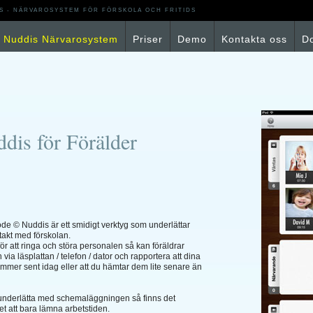
S - NÄRVAROSYSTEM FÖR FÖRSKOLA OCH FRITIDS
Nuddis Närvarosystem
Priser
Demo
Kontakta oss
D
dis för Förälder
e © Nuddis är ett smidigt verktyg som underlättar
takt med förskolan.
 för att ringa och störa personalen så kan föräldrar
 via läsplattan / telefon / dator och rapportera att dina
mmer sent idag eller att du hämtar dem lite senare än
 underlätta med schemaläggningen så finns det
et att bara lämna arbetstiden.