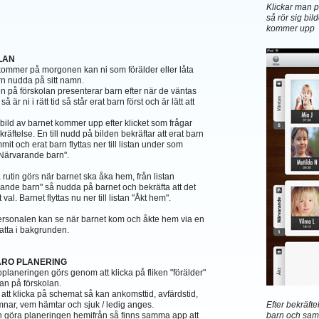
Klickar man på
så rör sig bi
kommer upp
LAN
kommer på morgonen kan ni som förälder eller låta
rn nudda på sitt namn.
 på förskolan presenterar barn efter när de väntas
 är ni i rätt tid så står erat barn först och är lätt att
 bild av barnet kommer upp efter klicket som frågar
kräftelse. En till nudd på bilden bekräftar att erat barn
it och erat barn flyttas ner till listan under som
Närvarande barn".
utin görs när barnet ska åka hem, från listan
ande barn" så nudda på barnet och bekräfta att det
t val. Barnet flyttas nu ner till listan "Åkt hem".
personalen kan se när barnet kom och åkte hem via en
latta i bakgrunden.
RO PLANERING
planeringen görs genom att klicka på fliken "förälder"
tan på förskolan.
tt klicka på schemat så kan ankomsttid, avfärdstid,
nar, vem hämtar och sjuk / ledig anges.
Efter bekräfte
n göra planeringen hemifrån så finns samma app att
barn och samm